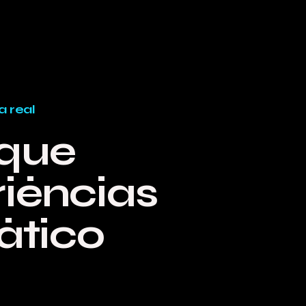
a real
que
riências
ático