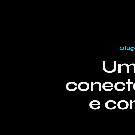
O lug
Um
conecta
e co